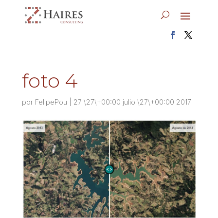
foto 4
por
FelipePou
|
27 \27\+00:00 julio \27\+00:00 2017