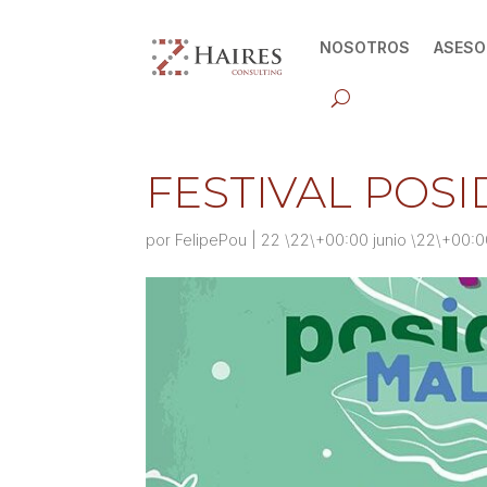
NOSOTROS
ASESO
FESTIVAL POS
por
FelipePou
|
22 \22\+00:00 junio \22\+00:0