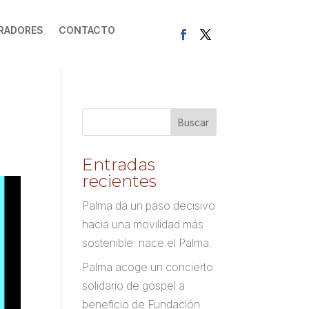
RADORES
CONTACTO
Entradas
recientes
Palma da un paso decisivo
hacia una movilidad más
sostenible: nace el Palma.
Palma acoge un concierto
solidario de góspel a
beneficio de Fundación