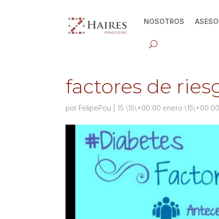
NOSOTROS
ASESO
factores de ries
por
FelipePou
|
15 \15\+00:00 enero \15\+00:0