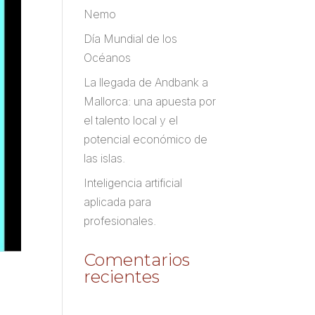
Nemo
Día Mundial de los
Océanos
La llegada de Andbank a
Mallorca: una apuesta por
el talento local y el
potencial económico de
las islas.
Inteligencia artificial
aplicada para
profesionales.
Comentarios
recientes