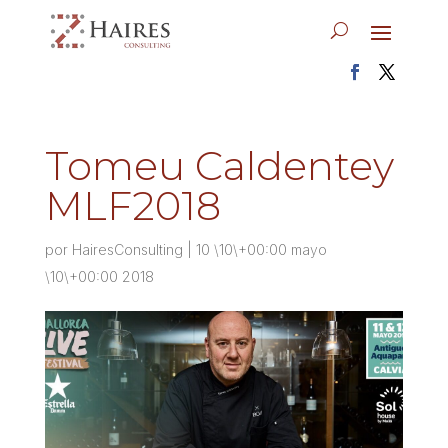
Tomeu Caldentey
MLF2018
por
HairesConsulting
|
10 \10\+00:00 mayo
\10\+00:00 2018