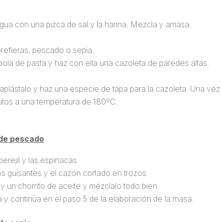
agua con una pizca de sal y la harina. Mezcla y amasa.
prefieras, pescado o sepia.
ola de pasta y haz con ella una cazoleta de paredes altas.
 aplástalo y haz una especie de tapa para la cazoleta. Una vez 
utos a una temperatura de 180ºC.
 de pescado
erejil y las espinacas.
os guisantes y el cazón cortado en trozos.
 y un chorrito de aceite y mézclalo todo bien.
a y continúa en el paso 5 de la elaboración de la masa.