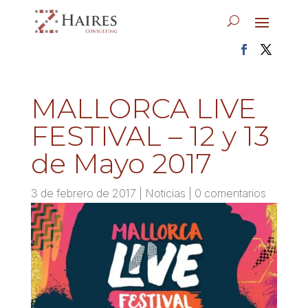
MALLORCA LIVE
FESTIVAL – 12 y 13
de Mayo 2017
3 de febrero de 2017
|
Noticias
|
0 comentarios