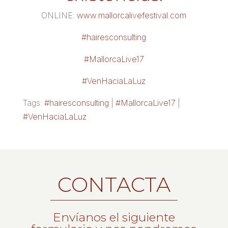
ONLINE:
www.mallorcalivefestival.c
om
#
hairesconsulting
#
MallorcaLive17
#
VenHaciaLaLuz
Tags:
#hairesconsulting
|
#MallorcaLive17
|
#VenHaciaLaLuz
CONTACTA
Envíanos el siguiente