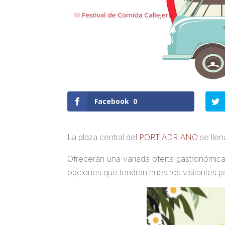
Facebook
0
La plaza central del
PORT ADRIANO
se lle
Ofrecerán una variada oferta gastronómic
opciones que tendrán nuestros visitantes pa