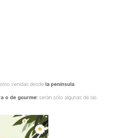
omo venidas desde
la península
.
iva o de gourme
t serán sólo algunas de las