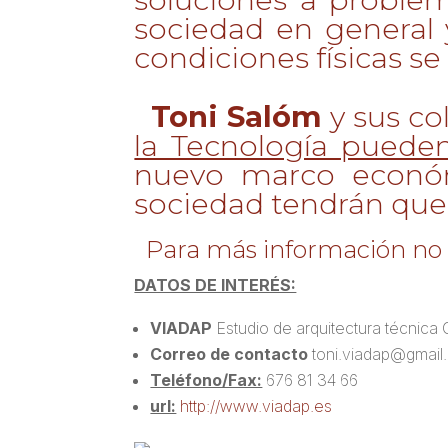
sociedad en general 
condiciones físicas se
Toni Salóm
y sus co
la Tecnología pueden
nuevo marco económi
sociedad tendrán que 
Para más información no 
DATOS DE INTERÉS:
VIADAP
Estudio de arquitectura técnica
Correo de contacto
toni.viadap@gmail
Teléfono/Fax:
676 81 34 66
url:
http://www.viadap.es