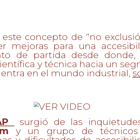
ste concepto de “no exclusió
er mejoras para una accesibil
 de partida desde donde, 
científica y técnica hacia un se
entra en el mundo industrial,
s
AP
surgió de las inquietude
óm
y un grupo de técnicos 
as y dificultades de accesibili