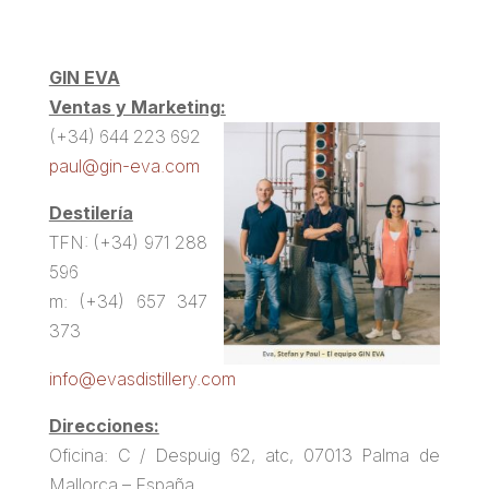
GIN EVA
Ventas y Marketing:
(+34) 644 223 692
paul@gin-eva.com
Destilería
TFN: (+34) 971 288
596
m: (+34) 657 347
373
info@evasdistillery.com
Direcciones:
Oficina: C / Despuig 62, atc, 07013 Palma de
Mallorca – España.