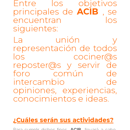
Entre los objetivos
principales de
ACIB
, se
encuentran los
siguientes:
La unión y
representación de todos
los cociner@s
reposter@s
y servir de
foro común de
intercambio de
opiniones, experiencias,
conocimientos e ideas.
¿Cuáles serán sus actividades?
Para cumplir dichos fines,
ACIB
llevará a cabo,