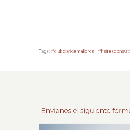
Tags:
#clubdiaridemallorca
|
#hairesconsult
Envíanos el siguiente form