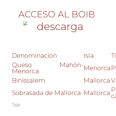
ACCESO AL BOIB
Denominación
Isla
T
Queso Mahón-
Menorca
P
Menorca
Binissalem
Mallorca
V
P
Sobrasada de Mallorca
Mallorca
c
Tags: