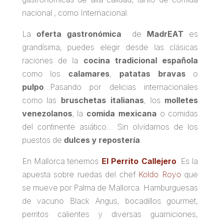
nacional , como Internacional.
La
oferta gastronómica
de
MadrEAT
es
grandísima, puedes elegir desde las clásicas
raciones de la
cocina tradicional española
como los
calamares
,
patatas bravas
o
pulpo
…Pasando por delicias internacionales
como las
bruschetas italianas
, los
molletes
venezolanos
, la
comida mexicana
o comidas
del continente asiático… Sin olvidarnos de los
puestos de
dulces y repostería
.
En Mallorca tenemos
El Perrito Callejero
. Es la
apuesta sobre ruedas del chef
Koldo Royo
que
se mueve por Palma de Mallorca.
Hamburguesas
de vacuno Black Angus, bocadillos gourmet,
perritos calientes y diversas guarniciones,