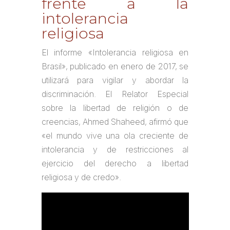
frente a la
intolerancia
religiosa
El informe «Intolerancia religiosa en
Brasil», publicado en enero de 2017, se
utilizará para vigilar y abordar la
discriminación. El Relator Especial
sobre la libertad de religión o de
creencias, Ahmed Shaheed, afirmó que
«el mundo vive una ola creciente de
intolerancia y de restricciones al
ejercicio del derecho a libertad
religiosa y de credo».