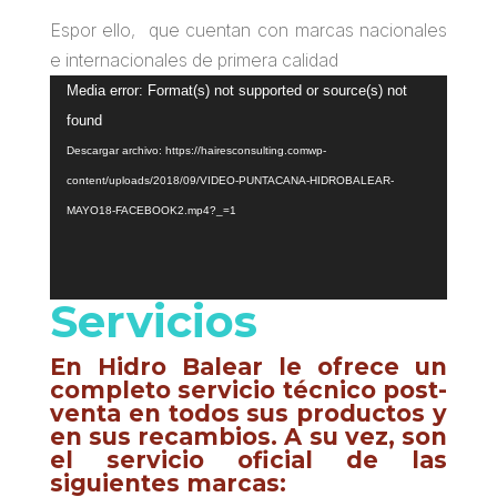
Espor ello, que cuentan con marcas nacionales
e internacionales de primera calidad
Reproductor
Media error: Format(s) not supported or source(s) not
de
found
vídeo
Descargar archivo: https://hairesconsulting.comwp-
content/uploads/2018/09/VIDEO-PUNTACANA-HIDROBALEAR-
MAYO18-FACEBOOK2.mp4?_=1
Servicios
En Hidro Balear le ofrece un
completo servicio técnico post-
venta en todos sus productos y
en sus recambios. A su vez, son
el servicio oficial de las
siguientes marcas: