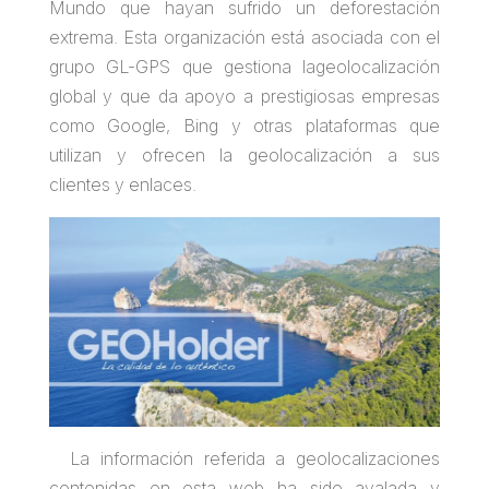
Mundo que hayan sufrido un deforestación
extrema. Esta organización está a
sociada con el
grupo
GL-
GPS que
gestiona
la
geolocalización
global y
que da apoyo a prestigiosas
empresas
como Google
,
Bing y
otras plataformas
que
utilizan
y ofrecen la
geolocalización
a sus
clientes
y enlaces.
La información referida a geolocalizaciones
contenidas
en esta
web ha
sido avalada
y