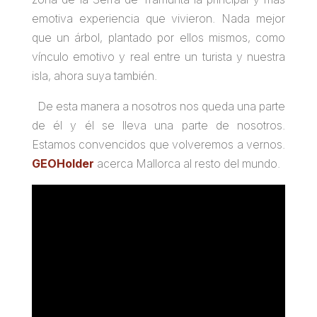
emotiva experiencia que vivieron. Nada mejor
que un árbol, plantado por ellos mismos, como
vínculo emotivo y real entre un turista y nuestra
isla, ahora suya también.
De esta manera a nosotros nos queda una parte
de él y él se lleva una parte de nosotros.
Estamos convencidos que volveremos a vernos.
GEOHolder
acerca Mallorca al resto del mundo.